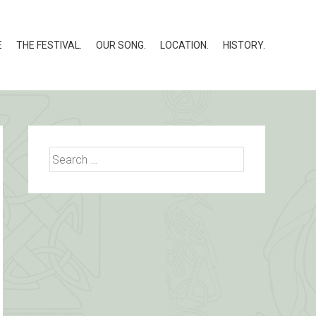
E
THE FESTIVAL.
OUR SONG.
LOCATION.
HISTORY.
Search
for: