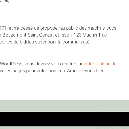
leil).
971, et n’a cessé de proposer au public des machins-trucs
-en-Bouzemont-Saint-Genest-et-Isson, 123 Machin Truc
 sortes de bidules super pour la communauté
 de WordPress, vous devriez vous rendre sur
votre tableau de
velles pages pour votre contenu. Amusez-vous bien !