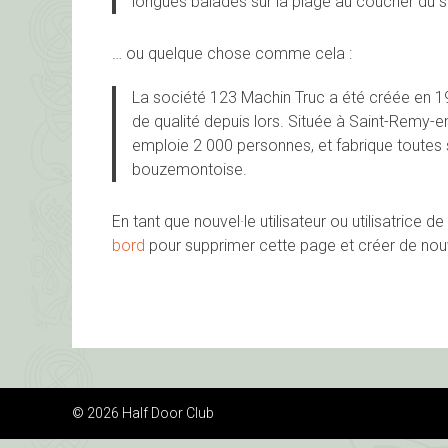
longues balades sur la plage au coucher du so
… ou quelque chose comme cela :
La société 123 Machin Truc a été créée en 1
de qualité depuis lors. Située à Saint-Remy
emploie 2 000 personnes, et fabrique toutes
bouzemontoise.
En tant que nouvel·le utilisateur ou utilisatrice
bord
pour supprimer cette page et créer de nou
© 2026 Half Door Club